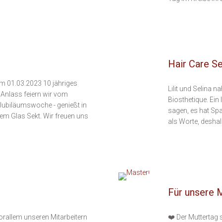
Hair Care S
 am 01.03.2023 10 jähriges
Lilit und Selina
Anlass feiern wir vom
Biosthetique. Ein
Jubiläumswoche - genießt in
sagen, es hat Sp
em Glas Sekt. Wir freuen uns
als Worte, deshal
Für unsere 
orallem unseren Mitarbeitern
❤️ Der Muttertag 