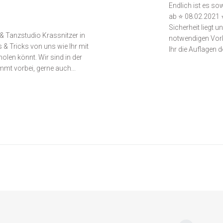
Endlich ist es so
ab ⭐ 08.02.2021 
Sicherheit liegt 
 Tanzstudio Krassnitzer in
notwendigen Vork
 & Tricks von uns wie Ihr mit
Ihr die Auflagen d
len könnt. Wir sind in der
mmt vorbei, gerne auch...