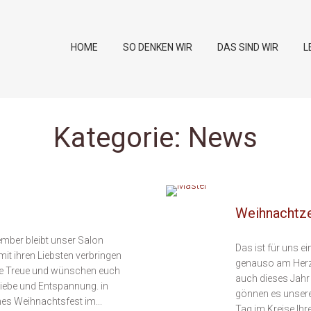
HOME
SO DENKEN WIR
DAS SIND WIR
L
Kategorie:
News
Weihnachtze
mber bleibt unser Salon
Das ist für uns e
t ihren Liebsten verbringen
genauso am Herze
re Treue und wünschen euch
auch dieses Jahr
Liebe und Entspannung. in
gönnen es unsere
es Weihnachtsfest im...
Tag im Kreise Ihr