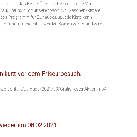
immer nur das Beste. Überrasche doch deine Mama
Frau/Freundin mit unseren Wohlfühl Geschenkkisten!
ess Programm für Zuhause.💆🏼‍♀️Jede Kiste kann
llt und zusammengestellt werden.Komm vorbei und wird
en kurz vor dem Friseurbesuch.
s/wp-content/uploads/2021/03/GratisTestenAktion.mp4
 wieder am 08.02.2021