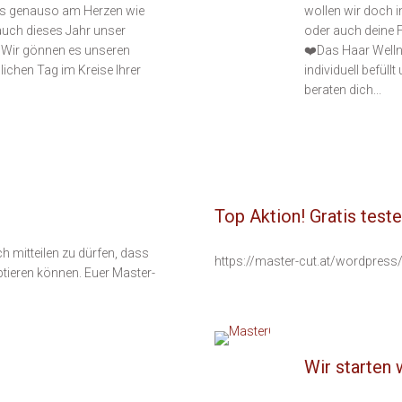
 uns genauso am Herzen wie
wollen wir doch 
auch dieses Jahr unser
oder auch deine 
 Wir gönnen es unseren
❤️Das Haar Welln
lichen Tag im Kreise Ihrer
individuell befü
beraten dich...
t
Top Aktion! Gratis test
h mitteilen zu dürfen, dass
https://master-cut.at/wordpres
tieren können. Euer Master-
Wir starten