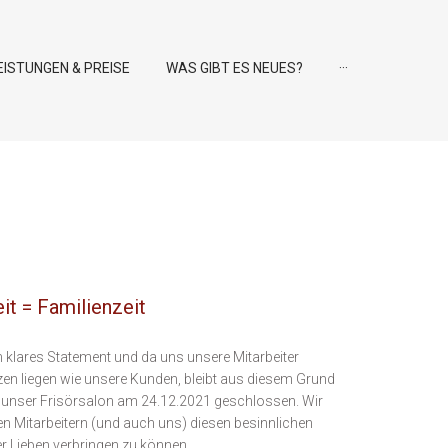
EISTUNGEN & PREISE
WAS GIBT ES NEUES?
···
it = Familienzeit
in klares Statement und da uns unsere Mitarbeiter
n liegen wie unsere Kunden, bleibt aus diesem Grund
 unser Frisörsalon am 24.12.2021 geschlossen. Wir
n Mitarbeitern (und auch uns) diesen besinnlichen
er Lieben verbringen zu können.