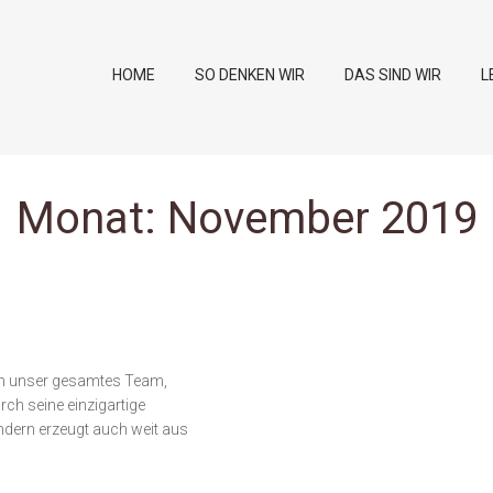
HOME
SO DENKEN WIR
DAS SIND WIR
L
Monat:
November 2019
ch unser gesamtes Team,
ch seine einzigartige
ndern erzeugt auch weit aus